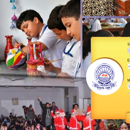
S
E
M